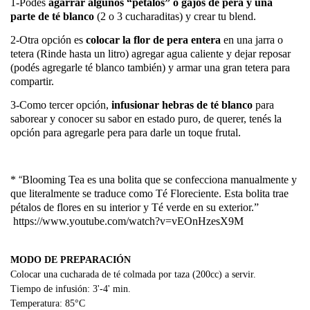
1-Podés
agarrar algunos “pétalos” o gajos de pera y una
parte de té blanco
(2 o 3 cucharaditas) y crear tu blend.
2-Otra opción es
colocar la flor de pera entera
en una jarra o
tetera (Rinde hasta un litro) agregar agua caliente y dejar reposar
(podés agregarle té blanco también) y armar una gran tetera para
compartir.
3-Como tercer opción,
infusionar hebras de té blanco
para
saborear y conocer su sabor en estado puro, de querer, tenés la
opción para agregarle pera para darle un toque frutal.
*
“
Blooming Tea es una bolita que se confecciona manualmente y
que literalmente se traduce como Té Floreciente. Esta bolita trae
pétalos de flores en su interior y Té verde en su exterior.”
https://www.youtube.com/watch?v=vEOnHzesX9M
MODO DE PREPARACIÓN
Colocar una cucharada de té colmada por taza (200cc) a servir.
Tiempo de infusión: 3'-4' min.
Temperatura: 85°C