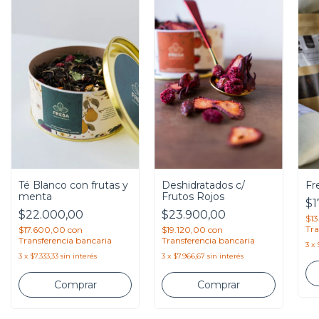
Té Blanco con frutas y
Fr
Deshidratados c/
menta
Frutos Rojos
$1
$22.000,00
$23.900,00
$1
Tra
$17.600,00
con
$19.120,00
con
Transferencia bancaria
Transferencia bancaria
3
x
3
x
$7.333,33
sin interés
3
x
$7.966,67
sin interés